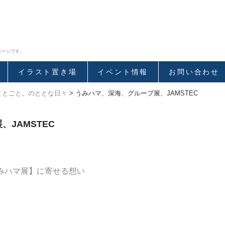
ページです。
イラスト置き場
イベント情報
お問い合わせ
ととごと。のととな日々
>
うみハマ、深海、グループ展、JAMSTEC
、JAMSTEC
うみハマ展】に寄せる想い