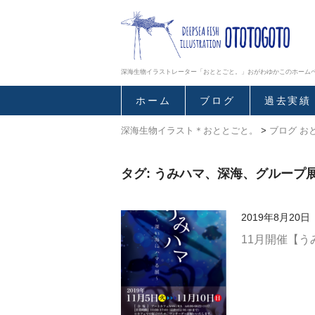
深海生物イラストレーター「おととごと。」おがわゆかこのホーム
ホーム
ブログ
過去実績
深海生物イラスト＊おととごと。
>
ブログ お
タグ: うみハマ、深海、グループ展
2019年8月20日
11月開催【