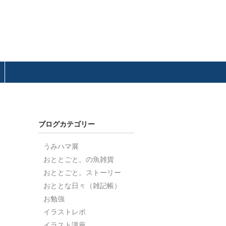
ブログカテゴリー
うみハマ展
おととごと。の魚雑貨
おととごと。ストーリー
おととな日々（雑記帳）
お勉強
イラストレポ
イラスト講座