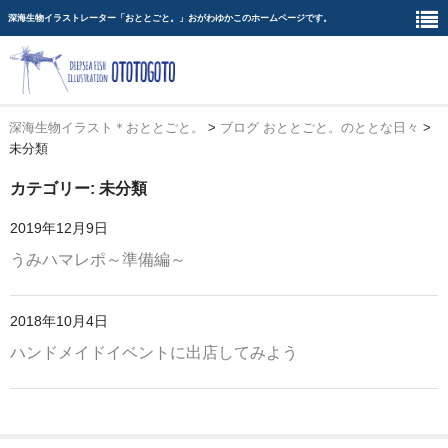
深海生物イラストレーター「おととごと。」おがわゆかこのホームページです。
深海生物イラスト＊おととごと。
>
ブログ おととごと。のととな日々
>
ホーム
未分類
ブログ
カテゴリー: 未分類
過去実績
2019年12月9日
うみハマレポ～準備編～
イラスト置き場
イベント情報
2018年10月4日
お問い合わせ
ハンドメイドイベントに出店してみよう